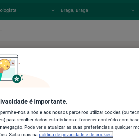
dade, doença ou nome
p. ex. Lisboa
Como classificamos os re
Hoje
Amanhã
Dom,
7 Ago
8 Ago
9 Ago
10 Ago
O agendamento online não está
rivacidade é importante.
disponível
 permite-nos a nós e aos nossos parceiros utilizar cookies (ou tec
Mapa
Solicite um atendimento
s) para recolher dados estatísticos e fornecer conteúdo com bas
 navegação. Pode ver e atualizar as suas preferências a qualquer 
ões. Saiba mais na
política de privacidade e de cookies.