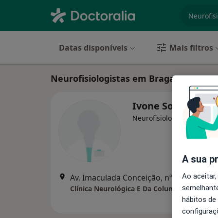
especiali
Datas disponíveis
Mais filtros
Neurofisiologistas em Braga
Ivone Soares
Neurofisiologista
A sua p
Ao aceitar,
Av. Imaculada Conceição, nº 53 , Braga
•
semelhante
Clínica Neurológica E Da Coluna Vertebral
hábitos de
configuraç