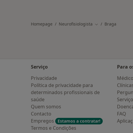
Homepage
Neurofisiologista
Braga
Mudar de cidade
Serviço
Para o
Privacidade
Médic
Política de privacidade para
Clínica
determinados profissionais de
Pergun
saúde
Serviç
Quem somos
Doenc
Contacto
FAQ
Empregos
Aplica
Estamos a contratar!
Termos e Condições