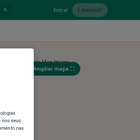
Entrar
É médico?
sultados
Segunda-feira
Ter,
Qua
Qui,
Ampliar mapa
11 Ago
12 Ago
13 Ago
nologias
e nos seus
momento nas