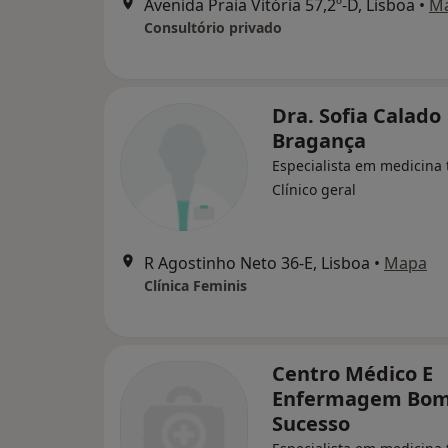
Avenida Praia Vitória 57,2º-D, Lisboa
•
M
Consultório privado
Dra. Sofia Calado
Bragança
Especialista em medicina t
Clínico geral
R Agostinho Neto 36-E, Lisboa
•
Mapa
Clínica Feminis
Centro Médico E
Enfermagem Bo
Sucesso