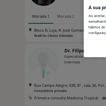
A sua p
Ao aceitar,
Morada 1
Morada 2
semelhante
hábitos de
Bloco B, Loja, R. José
configuraç
Walk'In Clinics Odivelas
Dr. Filipe Basto
Especialista em medicina t
Internista
Rua Campo Alegre, 830,
Consultório privado
Primeira consulta Medicina Tropical
d