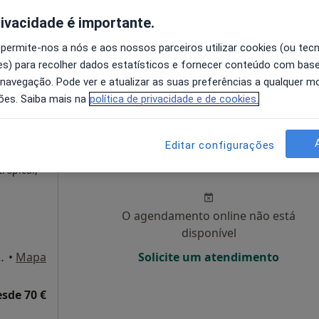
disponível
rivacidade é importante.
Solicite um atendimento
 permite-nos a nós e aos nossos parceiros utilizar cookies (ou tec
s) para recolher dados estatísticos e fornecer conteúdo com bas
 navegação. Pode ver e atualizar as suas preferências a qualquer 
 Gomes Monteiro 4, Odivelas
•
Mapa
ões. Saiba mais na
política de privacidade e de cookies.
Editar configurações
Hoje
Amanhã
Segunda-feira
Ter,
8 Ago
9 Ago
10 Ago
11 Ago
ropical,
O agendamento online não está
disponível
 8º , sala 36, Porto
•
Mapa
Solicite um atendimento
esde 70 €