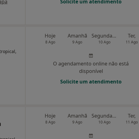
apa
Solicite um atendimento
Hoje
Amanhã
Segunda-feira
Ter,
8 Ago
9 Ago
10 Ago
11 Ago
ropical,
O agendamento online não está
disponível
Solicite um atendimento
Hoje
Amanhã
Segunda-feira
Ter,
m
8 Ago
9 Ago
10 Ago
11 Ago