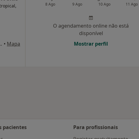
8 Ago
9 Ago
10 Ago
11 Ago
ropical,
O agendamento online não está
disponível
 Gomes Monteiro 4, Odivelas
•
Mapa
Mostrar perfil
dar de cidade
s pacientes
Para profissionais