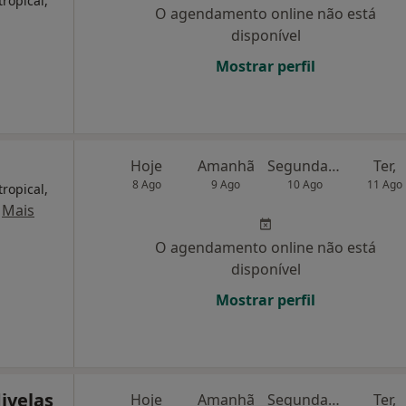
ropical,
O agendamento online não está
disponível
Mostrar perfil
Hoje
Amanhã
Segunda-feira
Ter,
8 Ago
9 Ago
10 Ago
11 Ago
ropical,
·
Mais
O agendamento online não está
disponível
Mostrar perfil
divelas
Hoje
Amanhã
Segunda-feira
Ter,