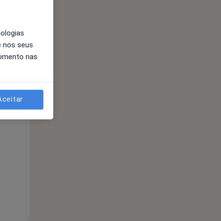
nologias
e nos seus
momento nas
Aceitar
Qua
Qui,
Sex,
12 Ago
13 Ago
14 Ago