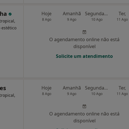
nha
Hoje
Amanhã
Segunda-feira
Ter,
8 Ago
9 Ago
10 Ago
11 Ago
ropical,
 estético
O agendamento online não está
disponível
Solicite um atendimento
nes
Hoje
Amanhã
Segunda-feira
Ter,
8 Ago
9 Ago
10 Ago
11 Ago
ropical,
O agendamento online não está
disponível