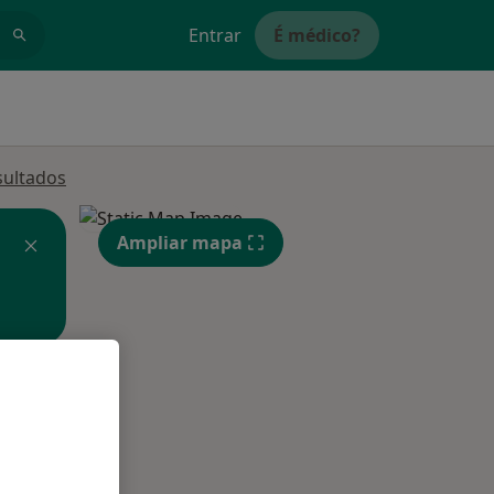
Entrar
É médico?
sultados
Ampliar mapa
Qua
Qui,
Sex,
12 Ago
13 Ago
14 Ago