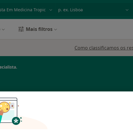
dade, doença ou nome
p. ex. Lisboa
e
Mais filtros
Como classificamos os re
cialista.
ida
Hoje
Amanhã
Segunda-feira
Ter,
8 Ago
9 Ago
10 Ago
11 Ago
ropical,
O agendamento online não está