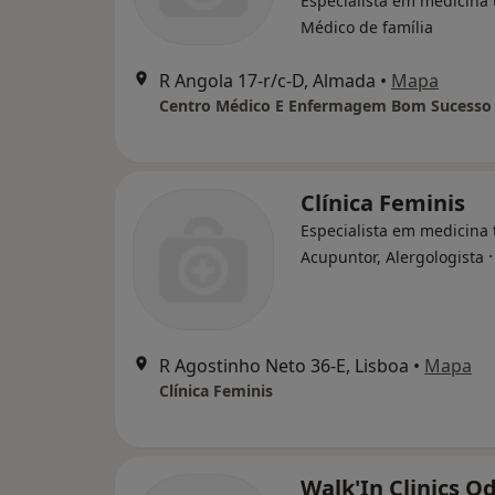
Especialista em medicina t
Médico de família
R Angola 17-r/c-D, Almada
•
Mapa
Centro Médico E Enfermagem Bom Sucesso
Clínica Feminis
Especialista em medicina t
Acupuntor, Alergologista
R Agostinho Neto 36-E, Lisboa
•
Mapa
Clínica Feminis
Walk'In Clinics O