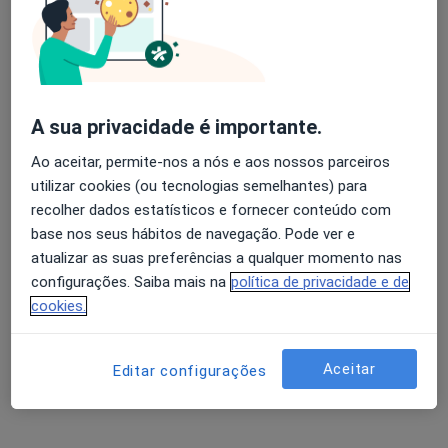
Sílvia Ferrreira
Avaliação dos usuários: 4,6 na Play Store e 4,2 na
Psicólogo
Apple
A sua privacidade é importante.
Estrada da Batalha, Nº6, Loja G, Fátima
•
Mapa
SensiSer - Clinica
Ao aceitar, permite-nos a nós e aos nossos parceiros
utilizar cookies (ou tecnologias semelhantes) para
Primeira consulta Psicologia
60 €
recolher dados estatísticos e fornecer conteúdo com
Esse especialista não oferece agendamento online para esse endereço.
base nos seus hábitos de navegação. Pode ver e
atualizar as suas preferências a qualquer momento nas
Solicite um atendimento
configurações. Saiba mais na
política de privacidade e de
cookies.
Aceitar
Editar configurações