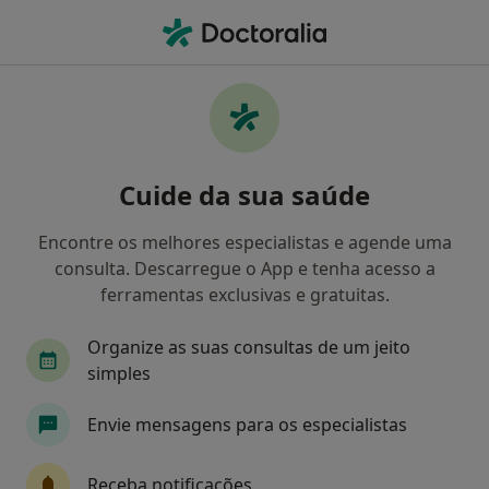
Men
Transtorno Da Conduta • Funchal, Ilha da Madeira
Filters
• 1
Mapa
Transtorno da Conduta, Funchal
Cuide da sua saúde
Como classificamos os resultados
Encontre os melhores especialistas e agende uma
consulta. Descarregue o App e tenha acesso a
Qual é a especialização que procura?
ferramentas exclusivas e gratuitas.
Psicólogo
Organize as suas consultas de um jeito
simples
Envie mensagens para os especialistas
Receba notificações