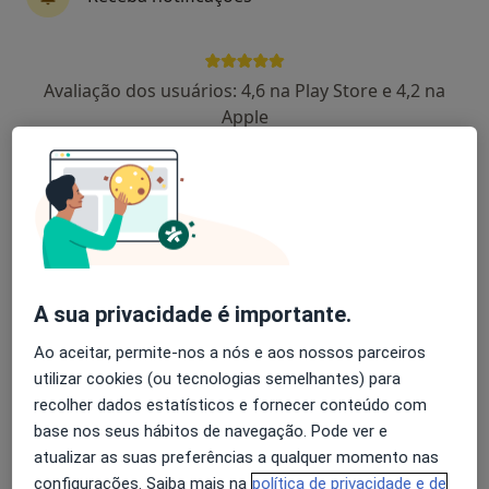
Dr. Ricardo Pereira Campos
Avaliação dos usuários: 4,6 na Play Store e 4,2 na
Psicólogo
Apple
138 opiniões
Funchal
•
Mapa
Dr. Ricardo Pereira Campos - Psicólogo Clínico (Funchal)
Consulta online
55 €
Esse especialista não oferece agendamento online para esse endereço.
A sua privacidade é importante.
Solicite um atendimento
Ao aceitar, permite-nos a nós e aos nossos parceiros
utilizar cookies (ou tecnologias semelhantes) para
recolher dados estatísticos e fornecer conteúdo com
base nos seus hábitos de navegação. Pode ver e
atualizar as suas preferências a qualquer momento nas
configurações. Saiba mais na
política de privacidade e de