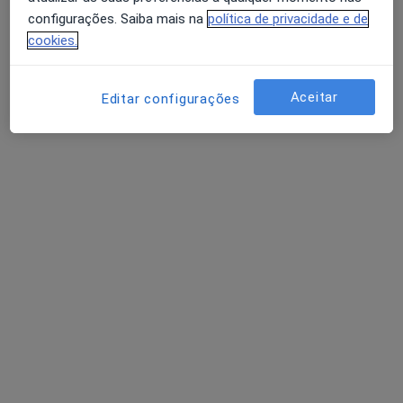
Política de privacidade para determinados
configurações. Saiba mais na
política de privacidade e de
profissionais de saúde
cookies.
Quem somos
Contacto
Avaliação dos usuários: 4,6 na Play Store e 4,2 na
Empregos
Estamos a contratar!
Apple
Aceitar
Editar configurações
Termos e Condições
Como classificamos os resultados
Acessibilidade
Para os pacientes
Médicos
Clínicas
Perguntas e respostas
Serviços
Doencas
FAQ
Aplicações móveis
Para profissionais