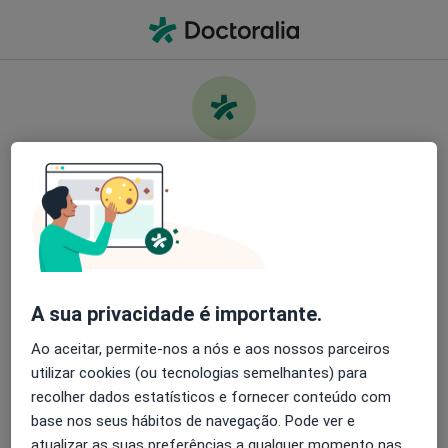
Men
O que procura?
Homepage
Doenças
Colecistite Aguda
Cuide da sua saúde
Encontre os melhores especialistas e agende uma
Informação
Perguntas & Respostas
consulta. Descarregue o App e tenha acesso a
ferramentas exclusivas e gratuitas.
A sua privacidade é importante.
Organize as suas consultas de um jeito
simples
Ao aceitar, permite-nos a nós e aos nossos parceiros
utilizar cookies (ou tecnologias semelhantes) para
Serviço
Envie mensagens para os especialistas
recolher dados estatísticos e fornecer conteúdo com
base nos seus hábitos de navegação. Pode ver e
Privacidade
Receba notificações
atualizar as suas preferências a qualquer momento nas