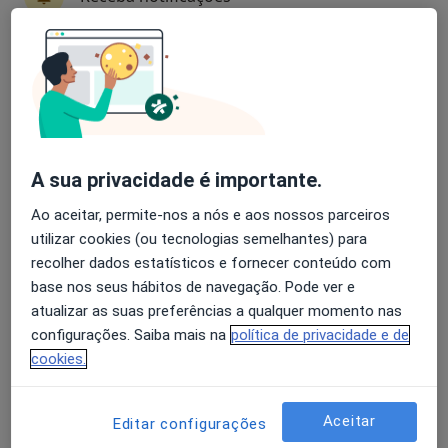
Filipe Henriques
Avaliação dos usuários: 4,6 na Play Store e 4,2 na
Oftalmologista
Apple
3 opiniões
Rua Central n. 10-A Machados -Boavista, Leiria
•
Mapa
A sua privacidade é importante.
Aclínica Boavista, Leiria
Ao aceitar, permite-nos a nós e aos nossos parceiros
Esse especialista não oferece agendamento online para esse endereço.
utilizar cookies (ou tecnologias semelhantes) para
Solicite um atendimento
recolher dados estatísticos e fornecer conteúdo com
base nos seus hábitos de navegação. Pode ver e
atualizar as suas preferências a qualquer momento nas
configurações. Saiba mais na
política de privacidade e de
cookies.
Aceitar
Editar configurações