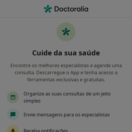
Men
Ceratocone • Leiria, Leiria
Filters
• 1
Mapa
Ceratocone, Leiria
Cuide da sua saúde
Como classificamos os resultados
Encontre os melhores especialistas e agende uma
consulta. Descarregue o App e tenha acesso a
Qual é a especialização que procura?
ferramentas exclusivas e gratuitas.
Oftalmologista
Dentista
Especialista em 
Organize as suas consultas de um jeito
simples
Envie mensagens para os especialistas
Receba notificações