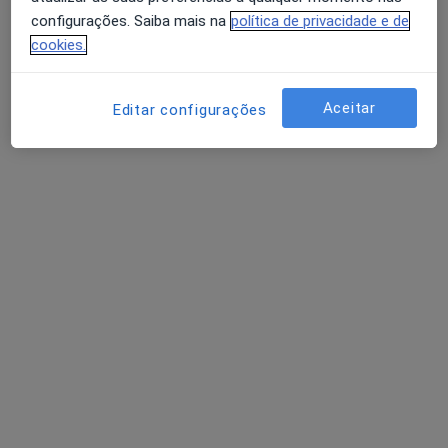
Política de privacidade para determinados
configurações. Saiba mais na
política de privacidade e de
profissionais de saúde
cookies.
Quem somos
Contacto
Avaliação dos usuários: 4,6 na Play Store e 4,2 na
Empregos
Estamos a contratar!
Apple
Aceitar
Editar configurações
Termos e Condições
Como classificamos os resultados
Acessibilidade
Para os pacientes
Médicos
Clínicas
Perguntas e respostas
Serviços
Doencas
FAQ
Aplicações móveis
Para profissionais