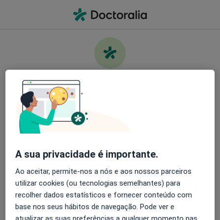
Men
O que procura?
Homepage
Doenças
Cálculos Dos Ductos Salivares
Cuide da sua saúde
Encontre os melhores especialistas e agende uma
Informação
Perguntas & Respostas
consulta. Descarregue o App e tenha acesso a
ferramentas exclusivas e gratuitas.
A sua privacidade é importante.
Organize as suas consultas de um jeito
simples
Ao aceitar, permite-nos a nós e aos nossos parceiros
utilizar cookies (ou tecnologias semelhantes) para
Serviço
Envie mensagens para os especialistas
recolher dados estatísticos e fornecer conteúdo com
base nos seus hábitos de navegação. Pode ver e
Privacidade
Receba notificações
atualizar as suas preferências a qualquer momento nas