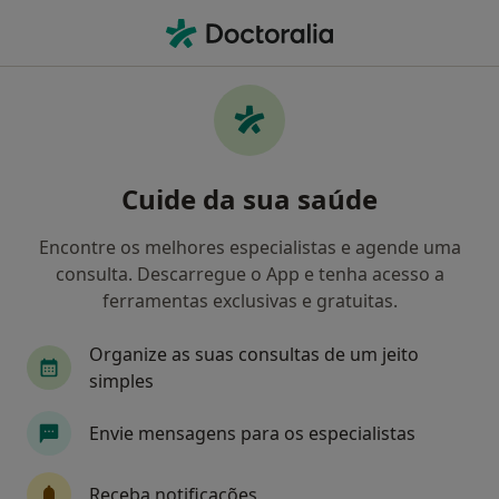
Men
Primeira Consulta Nutrição • Entroncamento, Santarém
Filters
• 1
Mapa
Primeira consulta Nutrição, Entroncamento
Cuide da sua saúde
Como classificamos os resultados
Encontre os melhores especialistas e agende uma
consulta. Descarregue o App e tenha acesso a
Qual é a especialização que procura?
ferramentas exclusivas e gratuitas.
Nutricionista
Fisioterapeuta
Osteopata
Organize as suas consultas de um jeito
simples
Envie mensagens para os especialistas
Receba notificações