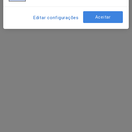
Dra. Ana Correia
Aceitar
Editar configurações
Nutricionista
2 opiniões
Rua D. Afonso Henriques 121-B Loja3 R/C, Golegã
•
Mapa
Clinica Sentidos
Primeira consulta Nutrição
Preço não disponível
Esse especialista não oferece agendamento online para esse endereço.
Solicite um atendimento