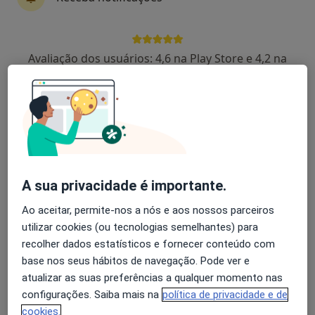
Dra. Magda Serras
Avaliação dos usuários: 4,6 na Play Store e 4,2 na
Nutricionista
Apple
Avenida José Eduardo Vitor das Neves 25, Entroncamento
•
Mapa
Clinica de Sao Joao Baptista
Primeira consulta Nutrição
Preço não disponível
Esse especialista não oferece agendamento online para esse endereço.
A sua privacidade é importante.
Solicite um atendimento
Ao aceitar, permite-nos a nós e aos nossos parceiros
utilizar cookies (ou tecnologias semelhantes) para
recolher dados estatísticos e fornecer conteúdo com
base nos seus hábitos de navegação. Pode ver e
atualizar as suas preferências a qualquer momento nas
configurações. Saiba mais na
política de privacidade e de
cookies.