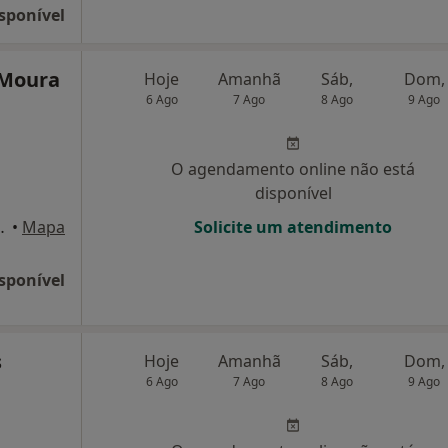
sponível
 Moura
Hoje
Amanhã
Sáb,
Dom,
6 Ago
7 Ago
8 Ago
9 Ago
O agendamento online não está
disponível
ila Real Santo António
•
Mapa
Solicite um atendimento
sponível
s
Hoje
Amanhã
Sáb,
Dom,
6 Ago
7 Ago
8 Ago
9 Ago