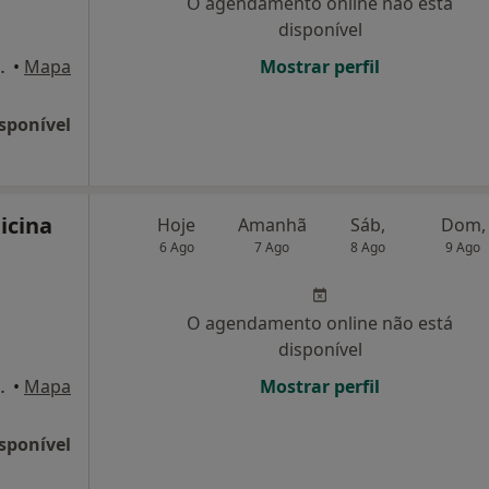
O agendamento online não está
disponível
ila Real Santo António
•
Mapa
Mostrar perfil
sponível
icina
Hoje
Amanhã
Sáb,
Dom,
6 Ago
7 Ago
8 Ago
9 Ago
O agendamento online não está
disponível
 Vila Real Santo António
•
Mapa
Mostrar perfil
sponível