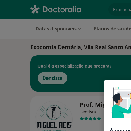
especiali
Datas disponíveis
Planos de saúd
Exodontia Dentária, Vila Real Santo A
Qual é a especialização que procura?
Dentista
Prof. Miguel Reis
Dentista
1 opinião
A sua p