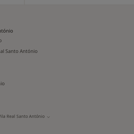
ntónio
o
eal Santo António
nio
ados em Vila Real Santo António
Vila Real Santo António
 de cidade
Mudar de cidade