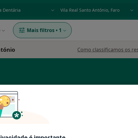
dade, doença ou nome
p. ex. Lisboa
e
Mais filtros
•
1
ntónio
Como classificamos os re
Hoje
Amanhã
Sáb,
Dom,
6 Ago
7 Ago
8 Ago
9 Ago
rivacidade é importante.
O agendamento online não está