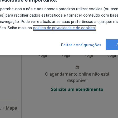
disponível
 permite-nos a nós e aos nossos parceiros utilizar cookies (ou tec
e Gordo
•
Mapa
Solicite um atendimento
s) para recolher dados estatísticos e fornecer conteúdo com bas
 navegação. Pode ver e atualizar as suas preferências a qualquer 
ões. Saiba mais na
política de privacidade e de cookies.
sponível
Editar configurações
ves
Hoje
Amanhã
Sáb,
Dom,
6 Ago
7 Ago
8 Ago
9 Ago
O agendamento online não está
disponível
Solicite um atendimento
 Vila Real Santo António
•
Mapa