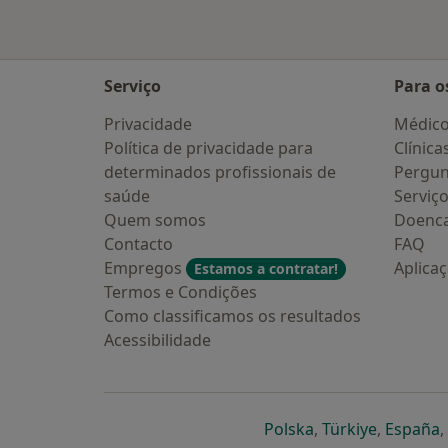
Serviço
Para o
Privacidade
Médic
Política de privacidade para
Clínica
determinados profissionais de
Pergun
saúde
Serviç
Quem somos
Doenc
Contacto
FAQ
Empregos
Aplica
Estamos a contratar!
Termos e Condições
Como classificamos os resultados
Acessibilidade
abre num novo s
abre num
a
Polska
,
Türkiye
,
España
,