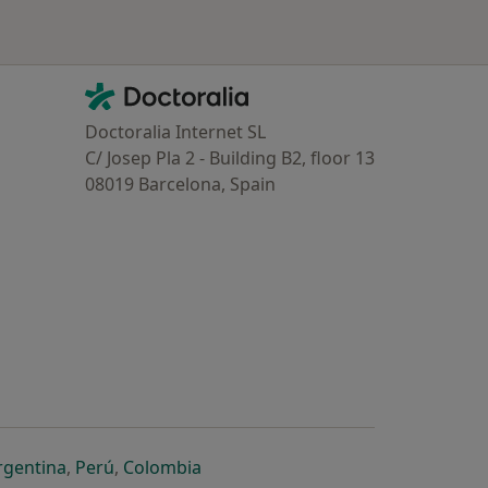
Contacto
Doctoralia - Homepage
Doctoralia Internet SL
C/ Josep Pla 2 - Building B2, floor 13
08019 Barcelona, Spain
dor
 separador
 novo separador
re num novo separador
abre num novo separador
abre num novo separador
abre num novo separador
rgentina
,
Perú
,
Colombia