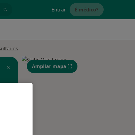
Entrar
É médico?
sultados
Ampliar mapa
Segunda-feira
Ter,
Qua
10 Ago
11 Ago
12 Ago