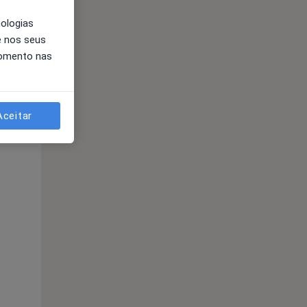
nologias
e nos seus
momento nas
Aceitar
Segunda-feira
Ter,
Qua
10 Ago
11 Ago
12 Ago