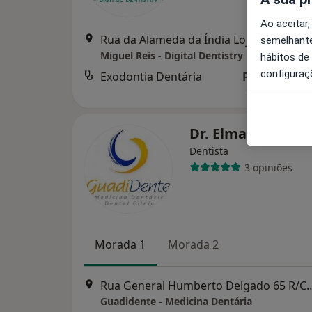
Ao aceitar,
Rua da Alameda da Índia Loja1, Mont
semelhante
Miguel Reis - Digital Dentistry
hábitos de
configuraç
Exodontia Dentária
Preço não di
Dr. Elmar Gonçal
Dentista
3 opiniões
Morada 1
Morada 2
Rua General Humberto Delgado 65 R/C,
Guadidente - Medicina Dentária