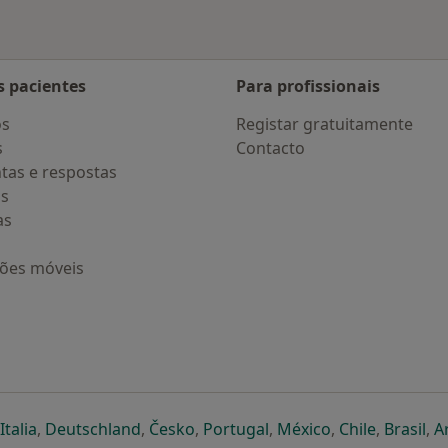
s pacientes
Para profissionais
os
Registar gratuitamente
s
Contacto
tas e respostas
os
as
ções móveis
eparador
 novo separador
bre num novo separador
abre num novo separador
abre num novo separador
abre num novo separador
abre num novo separa
abre num novo
abre num
ab
Italia
,
Deutschland
,
Česko
,
Portugal
,
México
,
Chile
,
Brasil
,
A