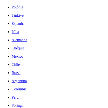
Polônia
Türkiye
Espanha
Itália
Alemanha
Chéquia
México
Chile
Brasil
Argentina
Colômbia
Peru
Portugal