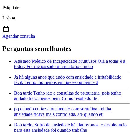
Psiquiatra
Lisboa
Agendar consulta
Perguntas semelhantes
Atestado Médico de Incapacidade Multiusos Olá a todas e a
todos, Foi-me passado um relatório clínico
Já há alguns anos que ando com ansiedade e irritabilidade
fácil. Tenho momentos em que estou bem e d
Boa tarde Tenho ido a consultas de psiquiatria, pois tenho
andado tudo menos bem. Como resultado de
pq quando eu fazia tratamento com sertralina, minha
ansiedade ficava mais controlada, ate quando eu
Boa tarde, Sofro de ansiedade há alguns anos, o desbloqueio
para esta ansiedade foi quando trabalhe