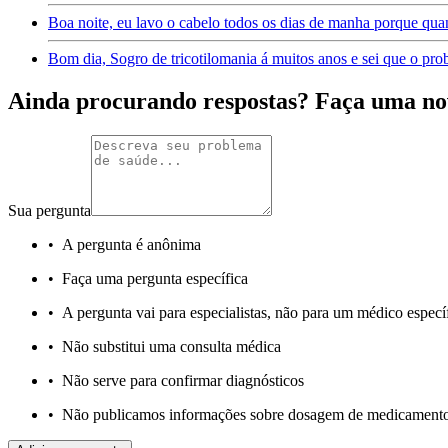
Boa noite, eu lavo o cabelo todos os dias de manha porque qu
Bom dia, Sogro de tricotilomania á muitos anos e sei que o pr
Ainda procurando respostas? Faça uma no
Sua pergunta
•
A pergunta é anônima
•
Faça uma pergunta específica
•
A pergunta vai para especialistas, não para um médico especí
•
Não substitui uma consulta médica
•
Não serve para confirmar diagnósticos
•
Não publicamos informações sobre dosagem de medicament