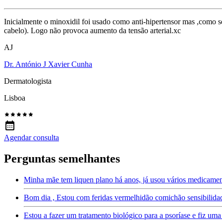
Inicialmente o minoxidil foi usado como anti-hipertensor mas ,como se
cabelo). Logo não provoca aumento da tensão arterial.xc
AJ
Dr. António J Xavier Cunha
Dermatologista
Lisboa
Agendar consulta
Perguntas semelhantes
Minha mãe tem liquen plano há anos, já usou vários medicamen
Bom dia , Estou com feridas vermelhidão comichão sensibilida
Estou a fazer um tratamento biológico para a psoríase e fiz u