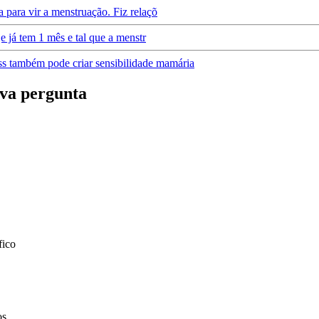
a para vir a menstruação. Fiz relaçõ
je já tem 1 mês e tal que a menstr
s também pode criar sensibilidade mamária
va pergunta
fico
os