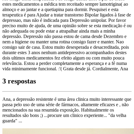
estes medicamentos a médica tem receitado sempre lamotrigina( ao
almoço e ao jantar e a quetiapina para dormir. Pesquisei e esta
terapeutica é para Ajudar a tratar transtorno Bipolar ligados à fase de
depressao, mas não é indicada para Depressão unipolar. Por favor
preciso muito de ajuda, de uma opinião sobre se esta medicação é ou
não adequada ou pode estar a atrapalhar ainda mais a minha
depressão. Depressão não passa estou de cama desde Dezembro e
nem a higiene ou manter uma rotina consigo fazer e manter. Nao
consigo sair de casa. Estou muito desesperada e desacreditada, pois
durante estes 3 anos nenhum antidepressivo acompanhados destes
dois ultimos medicamentos fez efeito algum ou com muito pouca
relevância. Estou a perder completamente a esperança e a fé numa
vida minimamente funcional. :'( Grata desde já. Cordialmente, Ana
3 respostas
Ana, a depressão resistente é uma área clinica muito interessante que
passa pelo uso de uma série de fármacos, altamente eficazes e , não
mencionados na sua resumida exposição. Habitualmente os
resultados são bons ;) ...procure um clinico experiente... "da velha
guarda" ...