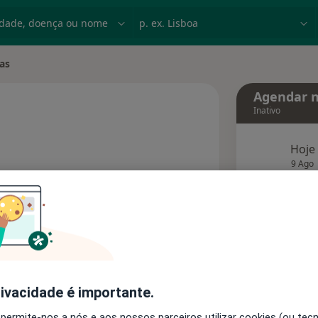
dade, doença ou nome
p. ex. Lisboa
tas
e
Agendar n
Inativo
Hoje
s especializações
9 Ago
agend
Solicite um atendimento
Consultórios
Opiniões
rivacidade é importante.
 permite-nos a nós e aos nossos parceiros utilizar cookies (ou tec