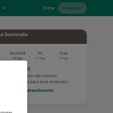
Entrar
É médico?
a Doctoralia
Amanhã
Ter,
Qua
Qui,
Sex,
10 Ago
11 Ago
12 Ago
13 Ago
14 Ag
Esse especialista não oferece
amento online para esse endereço.
Solicite um atendimento
nologias