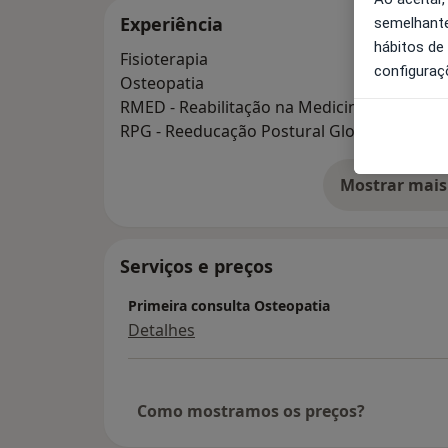
Experiência
semelhante
hábitos de
Fisioterapia
configuraç
Osteopatia
RMED - Reabilitação na Medicina do Exercí
RPG - Reeducação Postural Global
Mostrar mais
so
Serviços e preços
Primeira consulta Osteopatia
Detalhes
Como mostramos os preços?