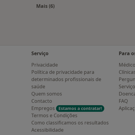
Mais (6)
Mais na categoria: Cidades próximas
Serviço
Para o
Privacidade
Médic
Política de privacidade para
Clínica
determinados profissionais de
Pergun
saúde
Serviç
Quem somos
Doenc
Contacto
FAQ
Empregos
Aplica
Estamos a contratar!
Termos e Condições
Como classificamos os resultados
Acessibilidade