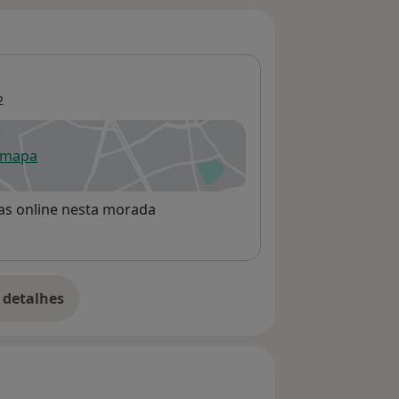
2
 mapa
re num novo separador
rvas online nesta morada
 detalhes
bre o endereço