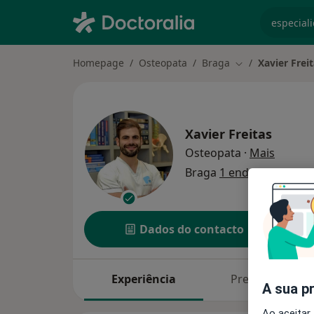
especiali
Homepage
Osteopata
Braga
Xavier Frei
Mudar de cidad
Xavier Freitas
sobre a
Osteopata
·
Mais
Braga
1 endereço
Dados do contacto
Experiência
Preços
A sua p
Ao aceitar,