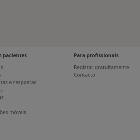
 Braga
s pacientes
Para profissionais
os
Registar gratuitamente
s
Contacto
tas e respostas
os
as
ções móveis