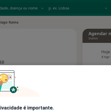
dade, doença ou nome
p. ex. Lisboa
Tiago Rama
Agendar n
Inativo
Hoje
bre as especializações
8 Ago
ço
agend
Solicite um atendimento
Consultórios
Opiniões
rivacidade é importante.