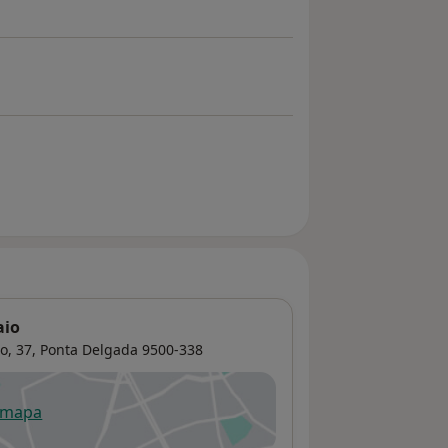
aio
o, 37,
Ponta Delgada
9500-338
 mapa
re num novo separador