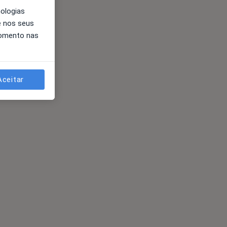
nologias
e nos seus
momento nas
Aceitar