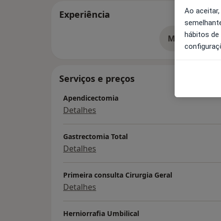
Ao aceitar,
Experiência
semelhante
hábitos de
Mostrar mais
so
configuraç
Serviços e preços
Apendicectomia
Detalhes
Gastrectomia Total
Detalhes
Primeira consulta Cirurgia Geral
Detalhes
Herniorrafia Umbilical