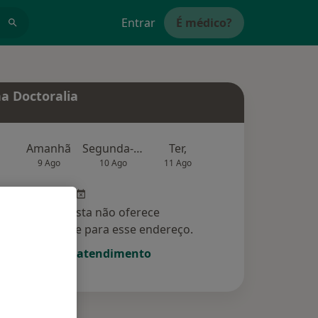
Entrar
É médico?
a Doctoralia
Amanhã
Segunda-feira
Ter,
Qua
Qui,
9 Ago
10 Ago
11 Ago
12 Ago
13 Ag
Esse especialista não oferece
amento online para esse endereço.
Solicite um atendimento