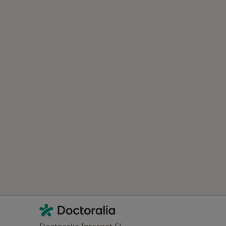
Contacto
Doctoralia - Homepage