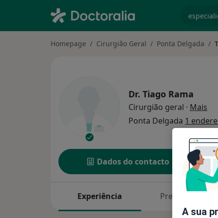
especiali
Homepage
Cirurgião Geral
Ponta Delgada
Dr.
Tiago Rama
so
Cirurgião geral
·
Mais
Ponta Delgada
1 endere
Dados do contacto
Experiência
Preços
A sua p