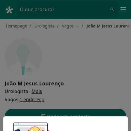
Men
O que procura?
Homepage
Urologista
Vagos
João M Jesus Lourenç
Mudar de cidade
João M Jesus Lourenço
sobre as especializações
Urologista
·
Mais
Vagos
1 endereço
Dados do contacto