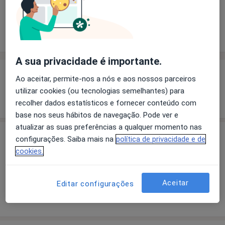
Solicite um atendimento
Experiência
Preços
Consultórios
Opiniões
A sua privacidade é importante.
Experiência
Ao aceitar, permite-nos a nós e aos nossos parceiros
utilizar cookies (ou tecnologias semelhantes) para
Mostrar mais detalhes
sobre a experiência
recolher dados estatísticos e fornecer conteúdo com
base nos seus hábitos de navegação. Pode ver e
atualizar as suas preferências a qualquer momento nas
Preços
configurações. Saiba mais na
política de privacidade e de
cookies.
Sem informação sobre serviços e preços
Este especialista ainda não adicionou nenhuma
informação sobre serviços
Aceitar
Editar configurações