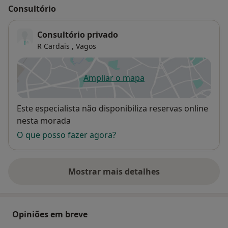
Consultório
Consultório privado
R Cardais ,
Vagos
Ampliar o mapa
abre num novo separador
Disponibilidade
Este especialista não disponibiliza reservas online
nesta morada
O que posso fazer agora?
Mostrar mais detalhes
sobre o endereço
Opiniões em breve