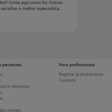
Avó? Conte aqui como foi. Outros
 escolher o melhor especialista.
s pacientes
Para profissionais
os
Registar gratuitamente
s
Contacto
tas e respostas
os
as
ções móveis