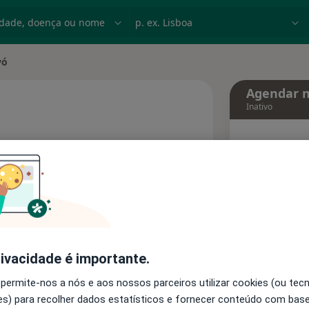
dade, doença ou nome
p. ex. Lisboa
vó
Agendar n
Inativo
Hoje
sobre as especializações
Mais
7 Ago
agend
Solicite um atendimento
rivacidade é importante.
Consultórios
Opiniões
 permite-nos a nós e aos nossos parceiros utilizar cookies (ou tec
s) para recolher dados estatísticos e fornecer conteúdo com bas