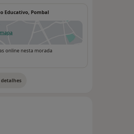
oio Educativo, Pombal
 mapa
re num novo separador
rvas online nesta morada
 detalhes
bre o endereço