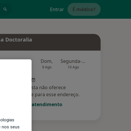
Entrar
É médico?
a Doctoralia
Amanhã
Dom,
Segunda-feira
Ter,
Qu
8 Ago
9 Ago
10 Ago
11 Ago
12 Ag
Esse especialista não oferece
amento online para esse endereço.
Solicite um atendimento
nologias
e nos seus