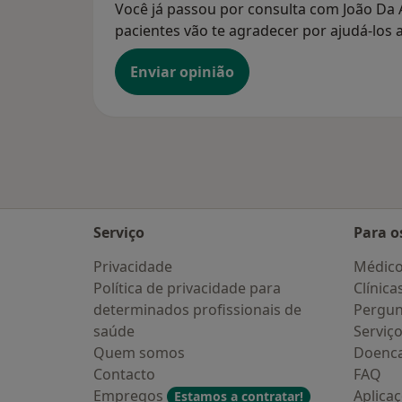
Você já passou por consulta com João Da 
pacientes vão te agradecer por ajudá-los a
Enviar opinião
Serviço
Para o
Privacidade
Médic
Política de privacidade para
Clínica
determinados profissionais de
Pergun
saúde
Serviç
Quem somos
Doenc
Contacto
FAQ
Empregos
Aplica
Estamos a contratar!