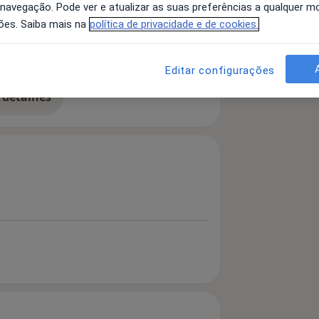
 navegação. Pode ver e atualizar as suas preferências a qualquer 
ões. Saiba mais na
política de privacidade e de cookies.
to, integração sensorial,
turbações da alimentação.
Editar configurações
 detalhes
bre a experiência