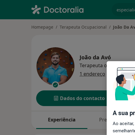
especiali
Homepage
Terapeuta Ocupacional
João Da A
João da Avó
Terapeuta ocupacional
·
1 endereço
Dados do contacto
A sua p
Experiência
Preços
Ao aceitar,
semelhante