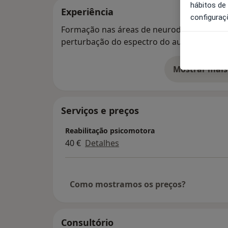
hábitos de
Experiência
configuraç
Formação nas áreas de neurodesenvolvimen
perturbação do espectro do autismo e per
Mostrar mais
so
Serviços e preços
Reabilitação psicomotora
40 €
Detalhes
Como mostramos os preços?
Consultório