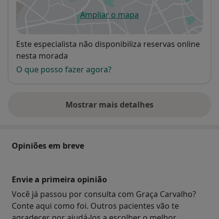
Ampliar o mapa
abre num novo separador
Disponibilidade
Este especialista não disponibiliza reservas online
nesta morada
O que posso fazer agora?
Mostrar mais detalhes
sobre o endereço
Opiniões em breve
Envie a primeira opinião
Você já passou por consulta com Graça Carvalho?
Conte aqui como foi. Outros pacientes vão te
agradecer por ajudá-los a escolher o melhor