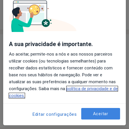
Solicite um atendimento
Experiência
Preços
Consultórios
Opiniões
Experiência
A sua privacidade é importante.
Pediatra.
Ao aceitar, permite-nos a nós e aos nossos parceiros
Atividade De Prática Médica De Clínica Especializada,
utilizar cookies (ou tecnologias semelhantes) para
em Ambulatório.
recolher dados estatísticos e fornecer conteúdo com
Consultório Médico particular em Viseu.
base nos seus hábitos de navegação. Pode ver e
Coordenadora De Pediatria no Hospital CUF Viseu.
atualizar as suas preferências a qualquer momento nas
Doenças De Criança e Adolescentes.
configurações. Saiba mais na
política de privacidade e de
Contactos: 232548362/963645983
cookies.
Sobre mim
mais
Aceitar
Editar configurações
Mostrar mais detalhes
sobre a experiência