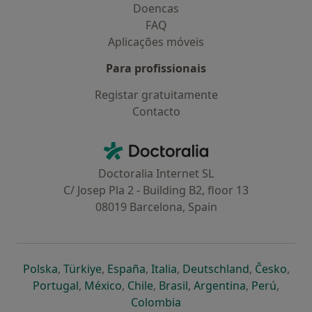
Doencas
FAQ
Aplicações móveis
Para profissionais
Registar gratuitamente
Contacto
Contacto
Doctoralia - Homepage
Doctoralia Internet SL
C/ Josep Pla 2 - Building B2, floor 13
08019 Barcelona, Spain
abre num novo separador
abre num novo separador
abre num novo separador
abre num novo separado
abre num n
abre
Polska
,
Türkiye
,
España
,
Italia
,
Deutschland
,
Česko
,
abre num novo separador
abre num novo separador
abre num novo separador
abre num novo separa
abre num no
abre n
Portugal
,
México
,
Chile
,
Brasil
,
Argentina
,
Perú
,
abre num novo separad
Colombia