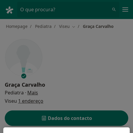
Men
O que procura?
Homepage
Pediatra
Viseu
Graça Carvalho
Mudar de cidade
Graça Carvalho
sobre as especializações
Pediatra
·
Mais
Viseu
1 endereço
Dados do contacto