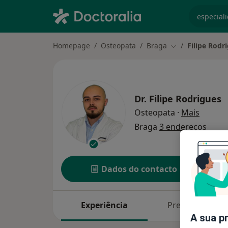
especiali
Homepage
Osteopata
Braga
Filipe Rodr
Mudar de cidad
Dr.
Filipe Rodrigues
sobre a
Osteopata
·
Mais
Braga
3 endereços
Dados do contacto
Experiência
Preços
A sua p