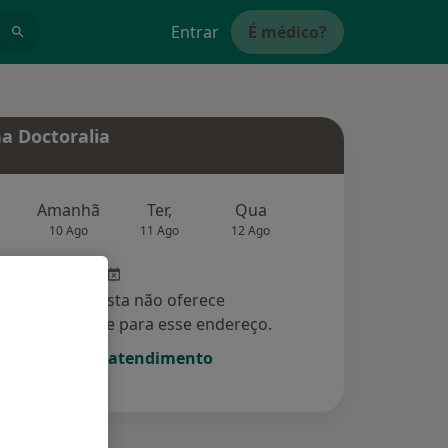
Entrar
É médico?
a Doctoralia
Amanhã
Ter,
Qua
Qui,
Sex,
10 Ago
11 Ago
12 Ago
13 Ago
14 Ag
Esse especialista não oferece
amento online para esse endereço.
Solicite um atendimento