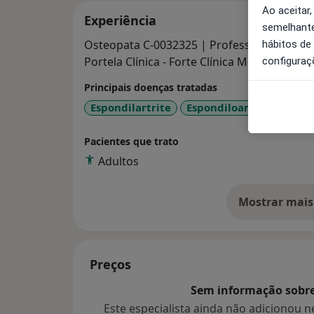
Ao aceitar,
Experiência
semelhante
Osteopata C-0032325 | Professor Assistente CESPU|
hábitos de
Portela Clínica - Forte Clínica Médica Dentár
configuraç
Principais doenças tratadas
Espondilartrite
Espondiloartropatias
Pacientes que trato
Adultos
Mostrar mais
so
Preços
Sem informação sobre 
Este especialista ainda não adicionou