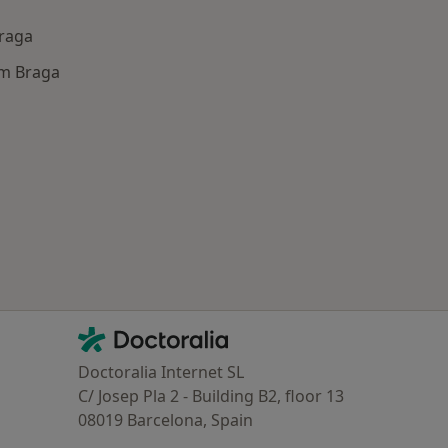
Braga
m Braga
Contacto
Doctoralia - Homepage
Doctoralia Internet SL
C/ Josep Pla 2 - Building B2, floor 13
08019 Barcelona, Spain