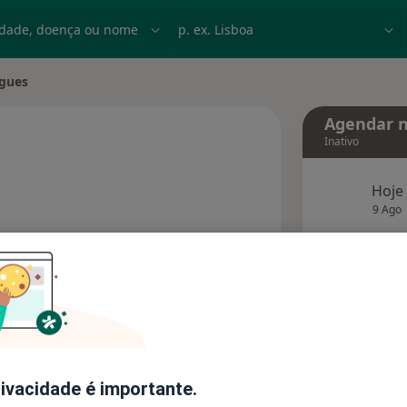
dade, doença ou nome
p. ex. Lisboa
igues
e
Agendar n
Inativo
Hoje
s especializações
9 Ago
agend
Solicite um atendimento
Consultórios
Opiniões
rivacidade é importante.