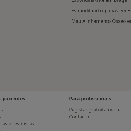
Espondilartrite em Braga
Espondiloartropatias em 
Mau Alinhamento Ósseo e
 Braga
s pacientes
Para profissionais
os
Registar gratuitamente
s
Contacto
tas e respostas
os