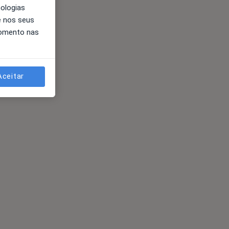
nologias
e nos seus
momento nas
Aceitar