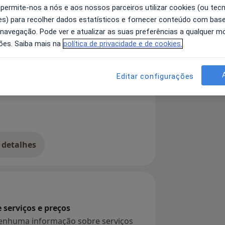
 permite-nos a nós e aos nossos parceiros utilizar cookies (ou tec
s) para recolher dados estatísticos e fornecer conteúdo com bas
 Clínicas: UCDI - Fisiodume -
 navegação. Pode ver e atualizar as suas preferências a qualquer 
ia - Clínica do Cruzeiro |
ões. Saiba mais na
política de privacidade e de cookies.
Editar configurações
Mau Alinhamento Ósseo
 detalhes
bre a experiência
serviços e preços
 nenhuma informação sobre serviços