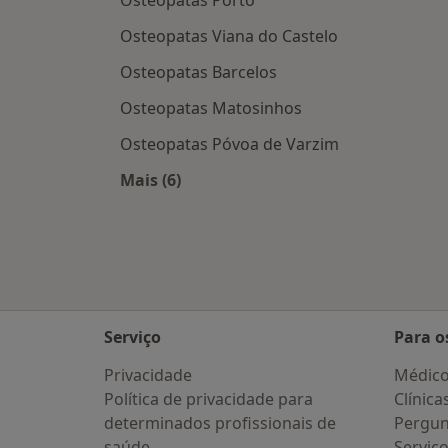
Osteopatas Porto
Osteopatas Viana do Castelo
Osteopatas Barcelos
Osteopatas Matosinhos
Osteopatas Póvoa de Varzim
Mais (6)
Mais na categoria: Cidades próximas
Serviço
Para o
Privacidade
Médic
Política de privacidade para
Clínica
determinados profissionais de
Pergun
saúde
Serviç