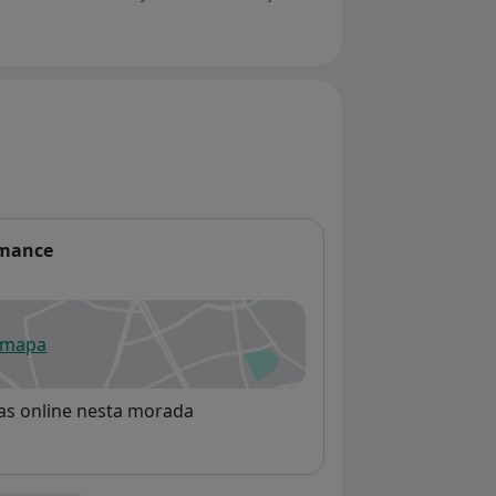
rmance
 mapa
re num novo separador
rvas online nesta morada