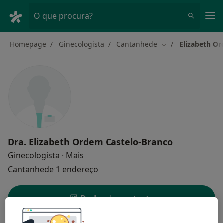
Men
O que procura?
Homepage
Ginecologista
Cantanhede
Elizabeth O
Mudar de cidade
Dra.
Elizabeth Ordem Castelo-Branco
sobre as especializações
Ginecologista
·
Mais
Cantanhede
1 endereço
Dados do contacto