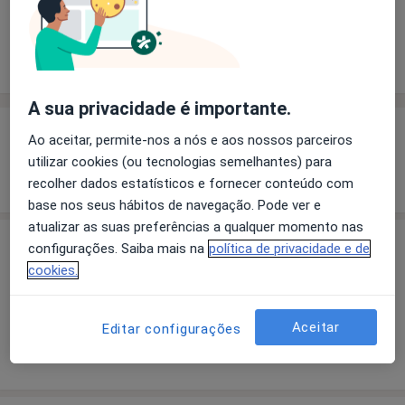
Solicite um atendimento
Experiência
Preços
Consultórios
Opiniões
A sua privacidade é importante.
Experiência
Ao aceitar, permite-nos a nós e aos nossos parceiros
utilizar cookies (ou tecnologias semelhantes) para
Mostrar mais detalhes
sobre a experiência
recolher dados estatísticos e fornecer conteúdo com
base nos seus hábitos de navegação. Pode ver e
atualizar as suas preferências a qualquer momento nas
configurações. Saiba mais na
política de privacidade e de
Preços
cookies.
Sem informação sobre serviços e preços
Este especialista ainda não adicionou nenhuma
informação sobre serviços
Aceitar
Editar configurações