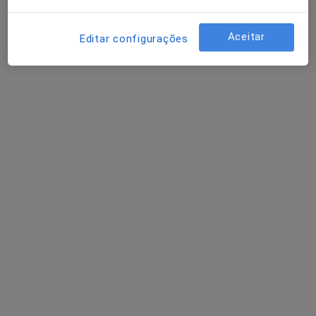
Esse especialista não oferece agendamento online para esse endereço.
Aceitar
Editar configurações
Solicite um atendimento
Aníbal Sousa-Pediatra
Pediatra
1 opinião
R Cabeço Azinho Lote 7, Torres Novas
•
Mapa
Centro Pediátrico Torrejano
Esse especialista não oferece agendamento online para esse endereço.