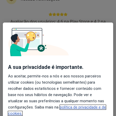
Av. do Município da Ribeira Grande, Lte 86, R/c Dtº, Torres Novas
•
Mapa
Consultórios Médicos Associados de Torres Novas
Esse especialista não oferece agendamento online para esse endereço.
Avaliação dos usuários: 4,6 na Play Store e 4,2 na
Apple
Solicite um atendimento
A sua privacidade é importante.
Ao aceitar, permite-nos a nós e aos nossos parceiros
utilizar cookies (ou tecnologias semelhantes) para
Dr. Manuel Avelino Rodrigues Oliveira
recolher dados estatísticos e fornecer conteúdo com
Pediatra, Traumatologista
base nos seus hábitos de navegação. Pode ver e
4 opiniões
atualizar as suas preferências a qualquer momento nas
configurações. Saiba mais na
política de privacidade e de
R Coimbra 26, Tomar
•
Mapa
cookies.
Consultório privado