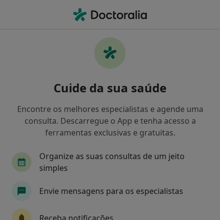
Men
Pediatra • Tomar, Santarém
Filters
Mapa
Pediatras em Tomar
Cuide da sua saúde
Como classificamos os resultados
Encontre os melhores especialistas e agende uma
consulta. Descarregue o App e tenha acesso a
ferramentas exclusivas e gratuitas.
Organize as suas consultas de um jeito
simples
Envie mensagens para os especialistas
Dra. Ermelinda Júlia Gonçalves
Pediatra
Receba notificações