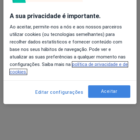
A sua privacidade é importante.
Dra. Paula Águas
Avaliação dos usuários: 4,6 na Play Store e 4,2 na
Ao aceitar, permite-nos a nós e aos nossos parceiros
Psicólogo
Apple
utilizar cookies (ou tecnologias semelhantes) para
102 opiniões
recolher dados estatísticos e fornecer conteúdo com
base nos seus hábitos de navegação. Pode ver e
Rua Viana da Mota, nº13, R/C - São Pedro do Estoril, Estoril
•
Mapa
atualizar as suas preferências a qualquer momento nas
Estoril
configurações. Saiba mais na
política de privacidade e de
Primeira consulta Psicologia
65 €
cookies.
Esse especialista não oferece agendamento online para esse endereço.
Solicite um atendimento
Aceitar
Editar configurações