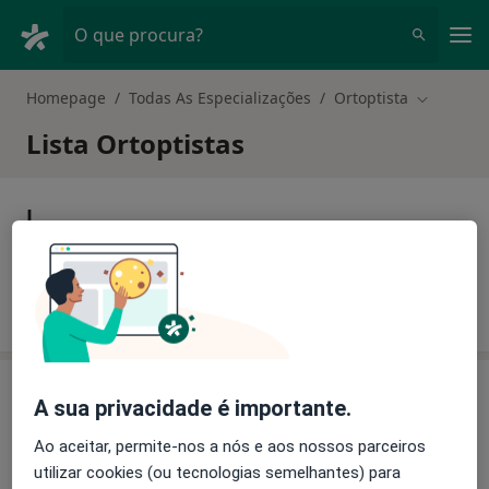
Men
O que procura?
Homepage
Todas As Especializações
Ortoptista
Mudar de
Lista Ortoptistas
L
Ortoptista Lisboa
O
A sua privacidade é importante.
Ao aceitar, permite-nos a nós e aos nossos parceiros
utilizar cookies (ou tecnologias semelhantes) para
Ortoptista Oliveira do Hospital