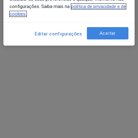
Política de privacidade para determinados
configurações. Saiba mais na
política de privacidade e de
profissionais de saúde
cookies.
Quem somos
Contacto
Avaliação dos usuários: 4,6 na Play Store e 4,2 na
Empregos
Estamos a contratar!
Apple
Aceitar
Editar configurações
Termos e Condições
Como classificamos os resultados
Acessibilidade
Para os pacientes
Médicos
Clínicas
Perguntas e respostas
Serviços
Doencas
FAQ
Aplicações móveis
Para profissionais