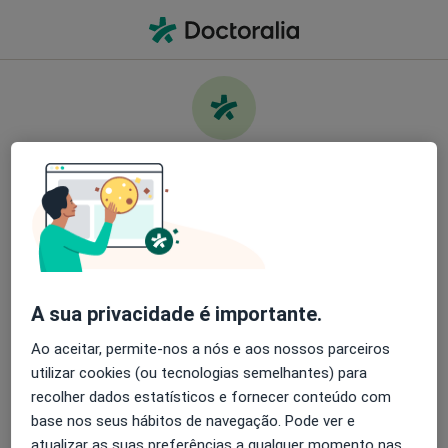
Men
O que procura?
Homepage
Doenças
Língua Pilosa
Cuide da sua saúde
Encontre os melhores especialistas e agende uma
Informação
Perguntas & Respostas
consulta. Descarregue o App e tenha acesso a
ferramentas exclusivas e gratuitas.
A sua privacidade é importante.
Organize as suas consultas de um jeito
simples
Ao aceitar, permite-nos a nós e aos nossos parceiros
utilizar cookies (ou tecnologias semelhantes) para
Serviço
Envie mensagens para os especialistas
recolher dados estatísticos e fornecer conteúdo com
base nos seus hábitos de navegação. Pode ver e
Privacidade
Receba notificações
atualizar as suas preferências a qualquer momento nas