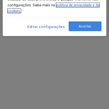
Política de privacidade para determinados
configurações. Saiba mais na
política de privacidade e de
profissionais de saúde
cookies.
Quem somos
Contacto
Avaliação dos usuários: 4,6 na Play Store e 4,2 na
Empregos
Estamos a contratar!
Apple
Aceitar
Editar configurações
Termos e Condições
Como classificamos os resultados
Acessibilidade
Para os pacientes
Médicos
Clínicas
Perguntas e respostas
Serviços
Doencas
FAQ
Aplicações móveis
Para profissionais