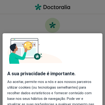
Men
O que procura?
Homepage
Doenças
Intolerância À Lactose
Cuide da sua saúde
Encontre os melhores especialistas e agende uma
Informação
Perguntas & Respostas
consulta. Descarregue o App e tenha acesso a
ferramentas exclusivas e gratuitas.
A sua privacidade é importante.
Organize as suas consultas de um jeito
simples
Ao aceitar, permite-nos a nós e aos nossos parceiros
utilizar cookies (ou tecnologias semelhantes) para
Serviço
Envie mensagens para os especialistas
recolher dados estatísticos e fornecer conteúdo com
base nos seus hábitos de navegação. Pode ver e
Privacidade
Receba notificações
atualizar as suas preferências a qualquer momento nas