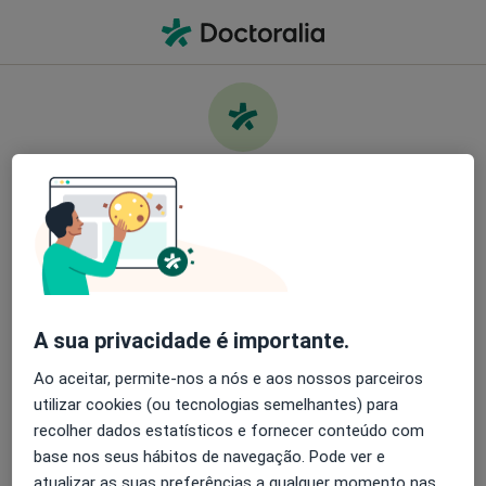
Men
O que procura?
Homepage
Doenças
Embolia Intracraniana
Cuide da sua saúde
Encontre os melhores especialistas e agende uma
Informação
Perguntas & Respostas
consulta. Descarregue o App e tenha acesso a
ferramentas exclusivas e gratuitas.
A sua privacidade é importante.
Organize as suas consultas de um jeito
simples
Ao aceitar, permite-nos a nós e aos nossos parceiros
utilizar cookies (ou tecnologias semelhantes) para
Serviço
Envie mensagens para os especialistas
recolher dados estatísticos e fornecer conteúdo com
base nos seus hábitos de navegação. Pode ver e
Privacidade
Receba notificações
atualizar as suas preferências a qualquer momento nas