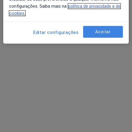
Política de privacidade para determinados
configurações. Saiba mais na
política de privacidade e de
profissionais de saúde
cookies.
Quem somos
Contacto
Avaliação dos usuários: 4,6 na Play Store e 4,2 na
Empregos
Estamos a contratar!
Apple
Aceitar
Editar configurações
Termos e Condições
Como classificamos os resultados
Acessibilidade
Para os pacientes
Médicos
Clínicas
Perguntas e respostas
Serviços
Doencas
FAQ
Aplicações móveis
Para profissionais