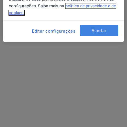
Política de privacidade para determinados
configurações. Saiba mais na
política de privacidade e de
profissionais de saúde
cookies.
Quem somos
Contacto
Avaliação dos usuários: 4,6 na Play Store e 4,2 na
Empregos
Estamos a contratar!
Apple
Aceitar
Editar configurações
Termos e Condições
Como classificamos os resultados
Acessibilidade
Para os pacientes
Médicos
Clínicas
Perguntas e respostas
Serviços
Doencas
FAQ
Aplicações móveis
Para profissionais