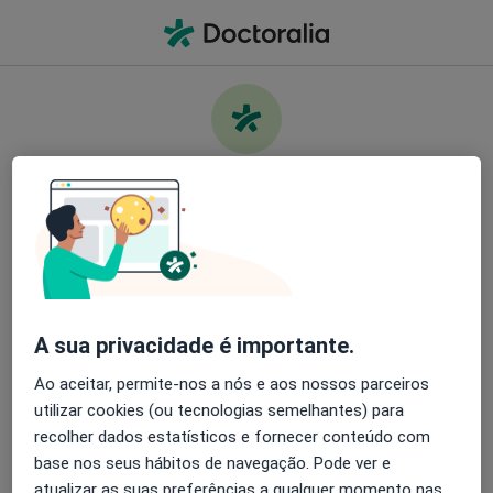
Men
O que procura?
Homepage
Doenças
Edema Macular Cistóide
Cuide da sua saúde
Encontre os melhores especialistas e agende uma
Informação
Perguntas & Respostas
consulta. Descarregue o App e tenha acesso a
ferramentas exclusivas e gratuitas.
A sua privacidade é importante.
Organize as suas consultas de um jeito
simples
Ao aceitar, permite-nos a nós e aos nossos parceiros
utilizar cookies (ou tecnologias semelhantes) para
Serviço
Envie mensagens para os especialistas
recolher dados estatísticos e fornecer conteúdo com
base nos seus hábitos de navegação. Pode ver e
Privacidade
Receba notificações
atualizar as suas preferências a qualquer momento nas