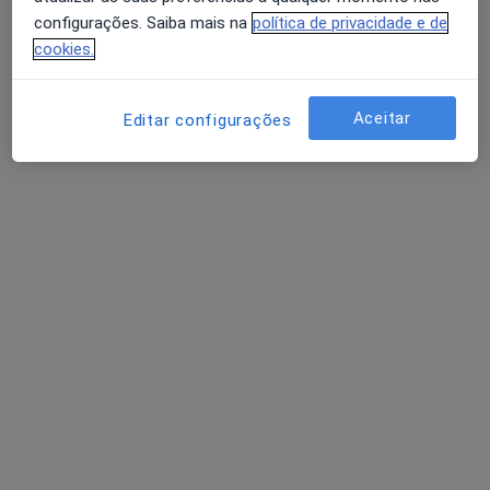
Política de privacidade para determinados
configurações. Saiba mais na
política de privacidade e de
profissionais de saúde
cookies.
Quem somos
Contacto
Avaliação dos usuários: 4,6 na Play Store e 4,2 na
Empregos
Estamos a contratar!
Apple
Aceitar
Editar configurações
Termos e Condições
Como classificamos os resultados
Acessibilidade
Para os pacientes
Médicos
Clínicas
Perguntas e respostas
Serviços
Doencas
FAQ
Aplicações móveis
Para profissionais