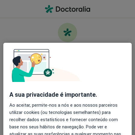
Men
O que procura?
Homepage
Doenças
Edema Encefálico
Cuide da sua saúde
Encontre os melhores especialistas e agende uma
Informação
Perguntas & Respostas
consulta. Descarregue o App e tenha acesso a
ferramentas exclusivas e gratuitas.
A sua privacidade é importante.
Organize as suas consultas de um jeito
simples
Ao aceitar, permite-nos a nós e aos nossos parceiros
utilizar cookies (ou tecnologias semelhantes) para
Serviço
Envie mensagens para os especialistas
recolher dados estatísticos e fornecer conteúdo com
base nos seus hábitos de navegação. Pode ver e
Privacidade
Receba notificações
atualizar as suas preferências a qualquer momento nas