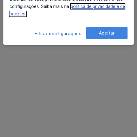
Política de privacidade para determinados
configurações. Saiba mais na
política de privacidade e de
profissionais de saúde
cookies.
Quem somos
Contacto
Avaliação dos usuários: 4,6 na Play Store e 4,2 na
Empregos
Estamos a contratar!
Apple
Aceitar
Editar configurações
Termos e Condições
Como classificamos os resultados
Acessibilidade
Para os pacientes
Médicos
Clínicas
Perguntas e respostas
Serviços
Doencas
FAQ
Aplicações móveis
Para profissionais