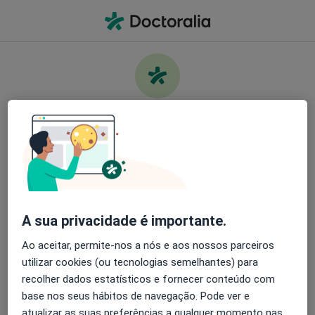
Men
O que procura?
Homepage
Doenças
Doenças Do Sistema Nervoso
Cuide da sua saúde
Encontre os melhores especialistas e agende uma
Informação
Perguntas & Respostas
consulta. Descarregue o App e tenha acesso a
ferramentas exclusivas e gratuitas.
A sua privacidade é importante.
Organize as suas consultas de um jeito
simples
Ao aceitar, permite-nos a nós e aos nossos parceiros
utilizar cookies (ou tecnologias semelhantes) para
Serviço
Envie mensagens para os especialistas
recolher dados estatísticos e fornecer conteúdo com
base nos seus hábitos de navegação. Pode ver e
Privacidade
Receba notificações
atualizar as suas preferências a qualquer momento nas