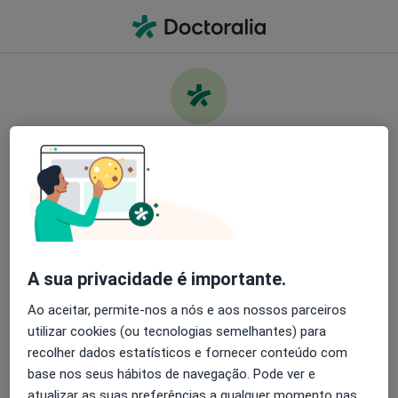
Men
O que procura?
Homepage
Doenças
Cálculos Ureterais
Cuide da sua saúde
Encontre os melhores especialistas e agende uma
Informação
Perguntas & Respostas
consulta. Descarregue o App e tenha acesso a
ferramentas exclusivas e gratuitas.
A sua privacidade é importante.
Organize as suas consultas de um jeito
simples
Ao aceitar, permite-nos a nós e aos nossos parceiros
utilizar cookies (ou tecnologias semelhantes) para
Serviço
Envie mensagens para os especialistas
recolher dados estatísticos e fornecer conteúdo com
base nos seus hábitos de navegação. Pode ver e
Privacidade
Receba notificações
atualizar as suas preferências a qualquer momento nas