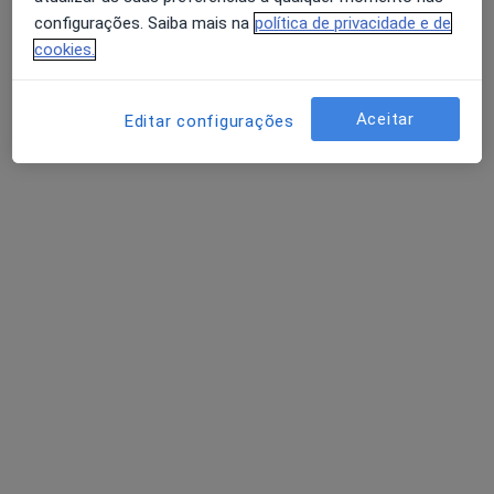
Política de privacidade para determinados
configurações. Saiba mais na
política de privacidade e de
profissionais de saúde
cookies.
Quem somos
Contacto
Avaliação dos usuários: 4,6 na Play Store e 4,2 na
Empregos
Estamos a contratar!
Apple
Aceitar
Editar configurações
Termos e Condições
Como classificamos os resultados
Acessibilidade
Para os pacientes
Médicos
Clínicas
Perguntas e respostas
Serviços
Doencas
FAQ
Aplicações móveis
Para profissionais