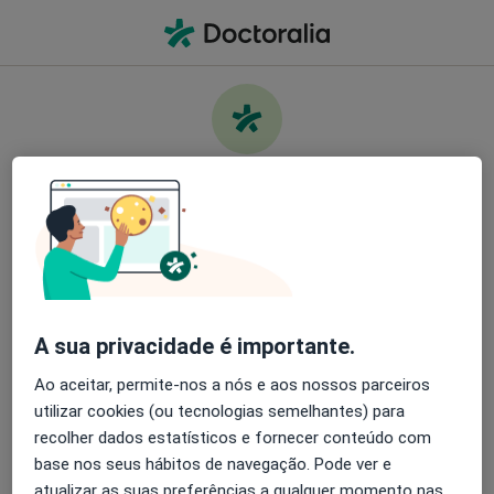
Men
O que procura?
Homepage
Doenças
Cálculos Dentários
Cuide da sua saúde
Encontre os melhores especialistas e agende uma
Informação
Perguntas & Respostas
consulta. Descarregue o App e tenha acesso a
ferramentas exclusivas e gratuitas.
A sua privacidade é importante.
Organize as suas consultas de um jeito
simples
Ao aceitar, permite-nos a nós e aos nossos parceiros
utilizar cookies (ou tecnologias semelhantes) para
Serviço
Envie mensagens para os especialistas
recolher dados estatísticos e fornecer conteúdo com
base nos seus hábitos de navegação. Pode ver e
Privacidade
Receba notificações
atualizar as suas preferências a qualquer momento nas