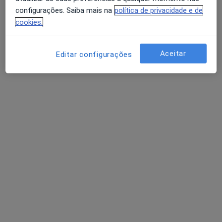
Política de privacidade para determinados
configurações. Saiba mais na
política de privacidade e de
profissionais de saúde
cookies.
Quem somos
Contacto
Avaliação dos usuários: 4,6 na Play Store e 4,2 na
Empregos
Estamos a contratar!
Apple
Aceitar
Editar configurações
Termos e Condições
Como classificamos os resultados
Acessibilidade
Para os pacientes
Médicos
Clínicas
Perguntas e respostas
Serviços
Doencas
FAQ
Aplicações móveis
Para profissionais