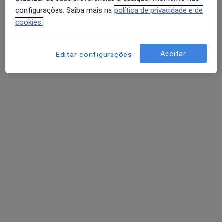
Política de privacidade para determinados
configurações. Saiba mais na
política de privacidade e de
profissionais de saúde
cookies.
Quem somos
Contacto
Avaliação dos usuários: 4,6 na Play Store e 4,2 na
Empregos
Estamos a contratar!
Apple
Aceitar
Editar configurações
Termos e Condições
Como classificamos os resultados
Acessibilidade
Para os pacientes
Médicos
Clínicas
Perguntas e respostas
Serviços
Doencas
FAQ
Aplicações móveis
Para profissionais