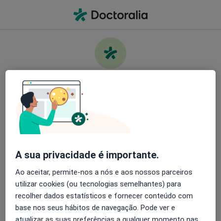
Men
O que procura?
Homepage
Doenças
Cadasil
Cuide da sua saúde
Encontre os melhores especialistas e agende uma
Informação
Perguntas & Respostas
consulta. Descarregue o App e tenha acesso a
ferramentas exclusivas e gratuitas.
A sua privacidade é importante.
Organize as suas consultas de um jeito
simples
Ao aceitar, permite-nos a nós e aos nossos parceiros
utilizar cookies (ou tecnologias semelhantes) para
Serviço
Envie mensagens para os especialistas
recolher dados estatísticos e fornecer conteúdo com
base nos seus hábitos de navegação. Pode ver e
Privacidade
Receba notificações
atualizar as suas preferências a qualquer momento nas