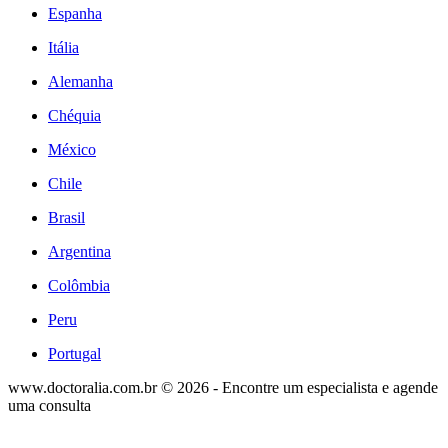
Espanha
Itália
Alemanha
Chéquia
México
Chile
Brasil
Argentina
Colômbia
Peru
Portugal
www.doctoralia.com.br © 2026 - Encontre um especialista e agende
uma consulta