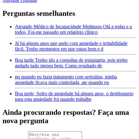
Agendar consulta
Perguntas semelhantes
Atestado Médico de Incapacidade Multiusos Olá a todas e a
todos, Foi-me passado um relatório clínico
Já há alguns anos que ando com ansiedade e irritabilidade
fácil. Tenho momentos em que estou bem e d
Boa tarde Tenho ido a consultas de psiquiatria, pois tenho
andado tudo menos bem. Como resultado de
pq quando eu fazia tratamento com sertralina, minha
ansiedade ficava mais controlada, ate quando eu
Boa tarde, Sofro de ansiedade há alguns anos, o desbloqueio
para esta ansiedade foi quando trabalhe
Ainda procurando respostas? Faça uma
nova pergunta