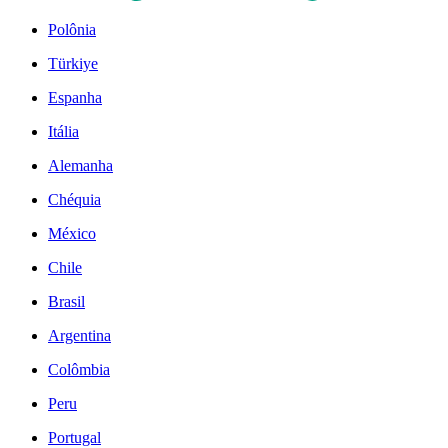
Polônia
Türkiye
Espanha
Itália
Alemanha
Chéquia
México
Chile
Brasil
Argentina
Colômbia
Peru
Portugal