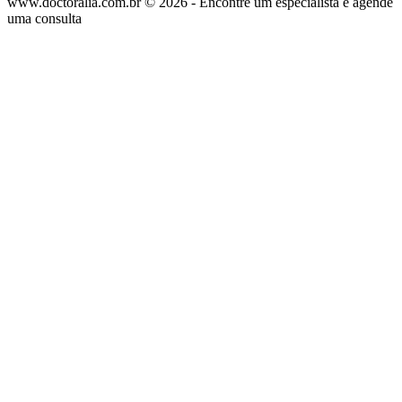
www.doctoralia.com.br © 2026 - Encontre um especialista e agende
uma consulta