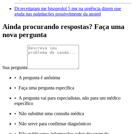
Dr.receitaram me bisoprolol 5 mg na urgência dizem que
ajuda nas palpitações possivelmente da ansied
Ainda procurando respostas? Faça uma
nova pergunta
Sua pergunta
•
A pergunta é anônima
•
Faça uma pergunta específica
•
A pergunta vai para especialistas, não para um médico
específico
•
Não substitui uma consulta médica
•
Não serve para confirmar diagnósticos
•
Não publicamos informações sobre dosagem de