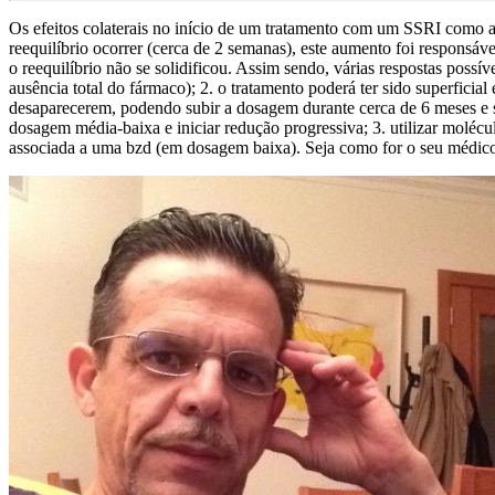
Os efeitos colaterais no início de um tratamento com um SSRI como a S
reequilíbrio ocorrer (cerca de 2 semanas), este aumento foi responsáv
o reequilíbrio não se solidificou. Assim sendo, várias respostas possí
ausência total do fármaco); 2. o tratamento poderá ter sido superficia
desaparecerem, podendo subir a dosagem durante cerca de 6 meses e s
dosagem média-baixa e iniciar redução progressiva; 3. utilizar molécu
associada a uma bzd (em dosagem baixa). Seja como for o seu médico t