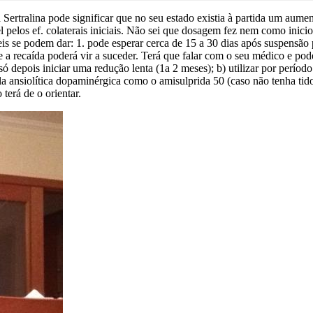
ertralina pode significar que no seu estado existia à partida um aumen
el pelos ef. colaterais iniciais. Não sei que dosagem fez nem como inic
veis se podem dar: 1. pode esperar cerca de 15 a 30 dias após suspensão
l e a recaída poderá vir a suceder. Terá que falar com o seu médico e p
ó depois iniciar uma redução lenta (1a 2 meses); b) utilizar por perí
la ansiolítica dopaminérgica como o amisulprida 50 (caso não tenha tid
erá de o orientar.