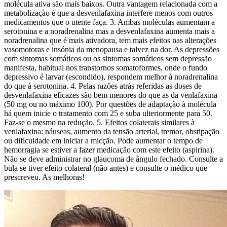
molécula ativa são mais baixos. Outra vantagem relacionada com a
metabolizaçào é que a desvenlafaxina interfere menos com outros
medicamentos que o utente faça. 3. Ambas moléculas aumentam a
serotonina e a noradrenalina mas a desvenlafaxina aumenta mais a
noradrenalina que é mais ativadora, tem mais efeitos nas alterações
vasomotoras e insónia da menopausa e talvez na dor. As depressões
com sintomas somáticos ou os sintomas somáticos sem depressão
manifesta, habitual nos transtornos somatoformes, onde o fundo
depressivo é larvar (escondido), respondem melhor à noradrenalina
do que à serotonina. 4. Pelas razões atrás referidas as doses de
desvenlafaxina eficazes são bem menores do que as da venlafaxina
(50 mg ou no máximo 100). Por questões de adaptação à molécula
há quem inicie o tratamento com 25 e suba ulteriormente para 50.
Faz-se o mesmo na redução. 5. Efeitos colaterais similares à
venlafaxina: náuseas, aumento da tensão arterial, tremor, obstipação
ou dificuldade em iniciar a micção. Pode aumentar o tempo de
hemorragia se estiver a fazer medicação com este efeito (aspirina).
Não se deve administrar no glaucoma de ângulo fechado. Consulte a
bula se tiver efeito colateral (não antes) e consulte o médico que
prescreveu. As melhoras!