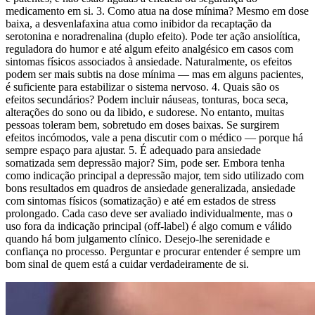
medicamento em si. 3. Como atua na dose mínima? Mesmo em dose
baixa, a desvenlafaxina atua como inibidor da recaptação da
serotonina e noradrenalina (duplo efeito). Pode ter ação ansiolítica,
reguladora do humor e até algum efeito analgésico em casos com
sintomas físicos associados à ansiedade. Naturalmente, os efeitos
podem ser mais subtis na dose mínima — mas em alguns pacientes,
é suficiente para estabilizar o sistema nervoso. 4. Quais são os
efeitos secundários? Podem incluir náuseas, tonturas, boca seca,
alterações do sono ou da libido, e sudorese. No entanto, muitas
pessoas toleram bem, sobretudo em doses baixas. Se surgirem
efeitos incómodos, vale a pena discutir com o médico — porque há
sempre espaço para ajustar. 5. É adequado para ansiedade
somatizada sem depressão major? Sim, pode ser. Embora tenha
como indicação principal a depressão major, tem sido utilizado com
bons resultados em quadros de ansiedade generalizada, ansiedade
com sintomas físicos (somatização) e até em estados de stress
prolongado. Cada caso deve ser avaliado individualmente, mas o
uso fora da indicação principal (off-label) é algo comum e válido
quando há bom julgamento clínico. Desejo-lhe serenidade e
confiança no processo. Perguntar e procurar entender é sempre um
bom sinal de quem está a cuidar verdadeiramente de si.