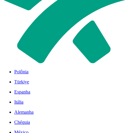
Polônia
Türkiye
Espanha
Itália
Alemanha
Chéquia
México