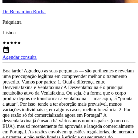
Dr. Bernardino Rocha
Psiquiatra
Lisboa
Agendar consulta
Boa tarde! Agradeço as suas perguntas — são pertinentes e revelam
uma preocupação legítima em compreender melhor o tratamento
prescrito. Vamos por partes: 1. Qual a diferença entre
Desvenlafaxina e Venlafaxina? A Desvenlafaxina é o principal
metabolito ativo da Venlafaxina. Ou seja, é a forma que o corpo
produz depois de transformar a venlafaxina — mas aqui, já “pronta
a atuar”. Por isso, tende a ter absorção mais previsível, menos
variações individuais e, em alguns casos, melhor tolerância. 2. Por
que razão só foi comercializada agora em Portugal? A
desvenlafaxina já é usada há vários anos noutros países (como os
EUA), mas só recentemente foi aprovada e lançada comercialmente
em Portugal. As razões envolvem questões regulatórias, de mercado
e patentes, e não estão ligadas à eficácia ou segurança do