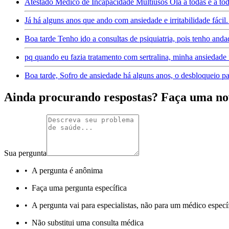
Atestado Médico de Incapacidade Multiusos Olá a todas e a tod
Já há alguns anos que ando com ansiedade e irritabilidade fác
Boa tarde Tenho ido a consultas de psiquiatria, pois tenho an
pq quando eu fazia tratamento com sertralina, minha ansiedade 
Boa tarde, Sofro de ansiedade há alguns anos, o desbloqueio pa
Ainda procurando respostas? Faça uma no
Sua pergunta
•
A pergunta é anônima
•
Faça uma pergunta específica
•
A pergunta vai para especialistas, não para um médico especí
•
Não substitui uma consulta médica