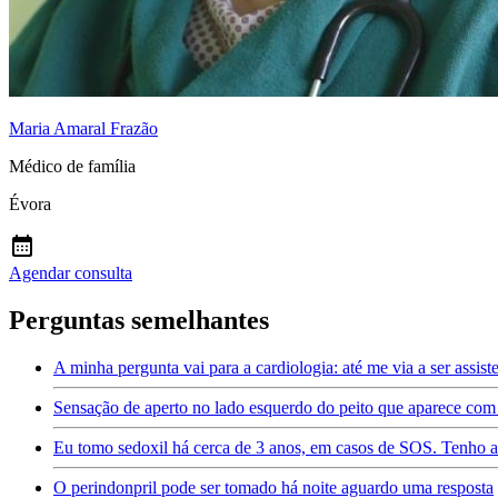
Maria Amaral Frazão
Médico de família
Évora
Agendar consulta
Perguntas semelhantes
A minha pergunta vai para a cardiologia: até me via a ser assist
Sensação de aperto no lado esquerdo do peito que aparece com
Eu tomo sedoxil há cerca de 3 anos, em casos de SOS. Tenho an
O perindonpril pode ser tomado há noite aguardo uma resposta