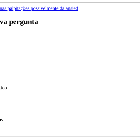
nas palpitações possivelmente da ansied
va pergunta
fico
os