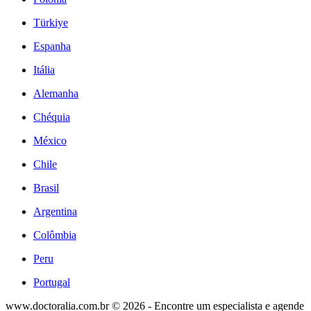
Türkiye
Espanha
Itália
Alemanha
Chéquia
México
Chile
Brasil
Argentina
Colômbia
Peru
Portugal
www.doctoralia.com.br © 2026 - Encontre um especialista e agende