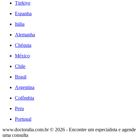
Türkiye
Espanha
Itália
Alemanha
Chéquia
México
Chile
Brasil
Argentina
Colômbia
Peru
Portugal
www.doctoralia.com.br © 2026 - Encontre um especialista e agende
uma consulta