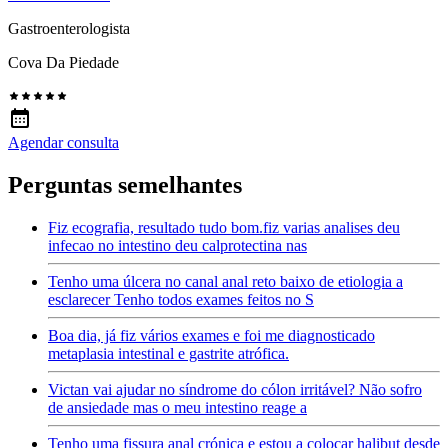
Gastroenterologista
Cova Da Piedade
Agendar consulta
Perguntas semelhantes
Fiz ecografia, resultado tudo bom.fiz varias analises deu
infecao no intestino deu calprotectina nas
Tenho uma úlcera no canal anal reto baixo de etiologia a
esclarecer Tenho todos exames feitos no S
Boa dia, já fiz vários exames e foi me diagnosticado
metaplasia intestinal e gastrite atrófica.
Victan vai ajudar no síndrome do cólon irritável? Não sofro
de ansiedade mas o meu intestino reage a
Tenho uma fissura anal crónica e estou a colocar halibut desde