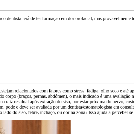
o dentista terá de ter formação em dor orofacial, mas provavelmente te
 estejam relacionados com fatores como stress, fadiga, olho seco e até
 do corpo (braços, pernas, abdómen), o mais indicado é uma avaliação mé
a raiz residual após extração do siso, por estar próxima do nervo, cost
 pode e deve ser avaliada por um dentista/estomatologista em consulta,
o lado do siso, febre, inchaço, ou dor na zona? Isso ajuda a perceber s