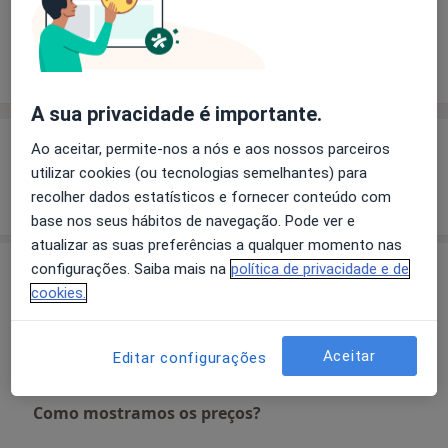
Solicite um atendimento
Experiência
Preços
Consultórios
Opiniões
A sua privacidade é importante.
Experiência
Ao aceitar, permite-nos a nós e aos nossos parceiros
utilizar cookies (ou tecnologias semelhantes) para
Mostrar mais detalhes
recolher dados estatísticos e fornecer conteúdo com
sobre a experiência
base nos seus hábitos de navegação. Pode ver e
atualizar as suas preferências a qualquer momento nas
Serviços e preços
configurações. Saiba mais na
política de privacidade e de
cookies.
Primeira consulta Acupunctura
Detalhes
Aceitar
Editar configurações
Como mostramos os preços?