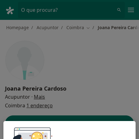
Men
O que procura?
Homepage
Acupuntor
Coimbra
Joana Pereira Card
Mudar de cidade
Joana Pereira Cardoso
sobre as especializações
Acupuntor
·
Mais
Coimbra
1 endereço
Dados do contacto