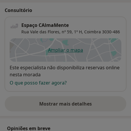
Consultório
Espaço CAlmaMente
Rua Vale das Flores, nº 59, 1º H,
Coimbra
3030-486
Ampliar o mapa
abre num novo separador
Disponibilidade
Este especialista não disponibiliza reservas online
nesta morada
O que posso fazer agora?
Mostrar mais detalhes
sobre o endereço
Opiniões em breve