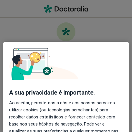
Men
O que procura?
Homepage
Doenças
Calcinose
Cuide da sua saúde
Encontre os melhores especialistas e agende uma
Informação
Perguntas & Respostas
consulta. Descarregue o App e tenha acesso a
ferramentas exclusivas e gratuitas.
A sua privacidade é importante.
Organize as suas consultas de um jeito
simples
Ao aceitar, permite-nos a nós e aos nossos parceiros
utilizar cookies (ou tecnologias semelhantes) para
Serviço
Envie mensagens para os especialistas
recolher dados estatísticos e fornecer conteúdo com
base nos seus hábitos de navegação. Pode ver e
Privacidade
Receba notificações
atualizar as suas preferências a qualquer momento nas