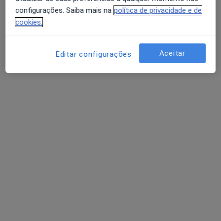
Política de privacidade para determinados
configurações. Saiba mais na
política de privacidade e de
profissionais de saúde
cookies.
Quem somos
Contacto
Avaliação dos usuários: 4,6 na Play Store e 4,2 na
Empregos
Estamos a contratar!
Apple
Aceitar
Editar configurações
Termos e Condições
Como classificamos os resultados
Acessibilidade
Para os pacientes
Médicos
Clínicas
Perguntas e respostas
Serviços
Doencas
FAQ
Aplicações móveis
Para profissionais