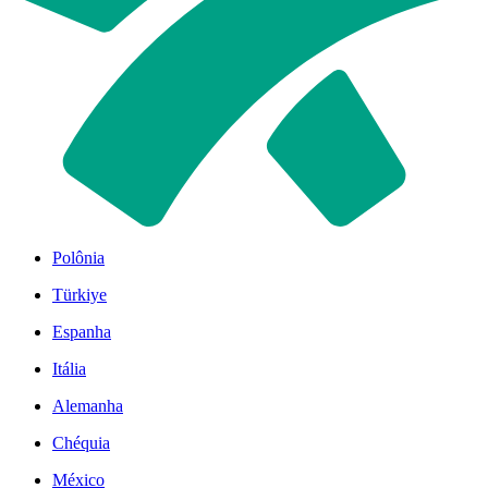
Polônia
Türkiye
Espanha
Itália
Alemanha
Chéquia
México