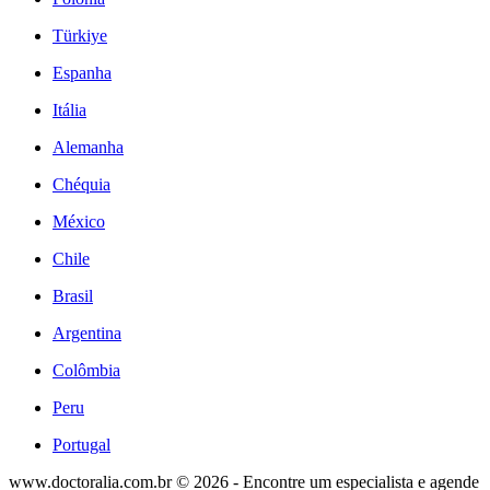
Türkiye
Espanha
Itália
Alemanha
Chéquia
México
Chile
Brasil
Argentina
Colômbia
Peru
Portugal
www.doctoralia.com.br © 2026 - Encontre um especialista e agende