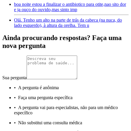
boa noite estou a finalizar o antibiotico para otite,nao sito dor
e ja ouço do ouvido,mas sinto imp
Olá. Tenho um alto na parte de trás da cabeça (na nuca, do
lado esquerdo), à altura da orelha. Tem u
Ainda procurando respostas? Faça uma
nova pergunta
Sua pergunta
•
A pergunta é anônima
•
Faça uma pergunta específica
•
A pergunta vai para especialistas, não para um médico
específico
•
Não substitui uma consulta médica