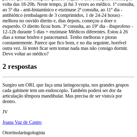
volta das 18-20h. Neste tempo, já fui 3 vezes ao médico. 1ª consulta,
ao 5º dia - anti-histamínico e enzimase 2ª consulta, ao 11º dia -
antibiótico (embalagem de 3 comprimidos, 1 de 24-24 horas) -
melhora no ouvido direito e, dias depois, começou a doer o
esquerdo. O direito ficou bom. 3ª consulta, ao 19º dia - ibuprofeno -
12-12h durante 5 dias + enzimase Médicos diferentes. Estou à 26
dias a tomar brufen e paracetamol. Tenho melhoras e pioras
constantemente. Parece que fico bom, e no dia seguinte, horrível
outra vez. Já tentei ficar sem tomar nada mas não consigo dormir.
Devo voltar ao médico?
2 respostas
Surgiro um ORL que faça uma laringoscopia, nos grandes grupos
cada gabinete tem um endoscopio. Também poderá ser dor da
articulação têmpora mandibular. Mas precisa de ser visto/a por
dentro.
JV
Joana Vaz de Castro
Otorrinolaringologista