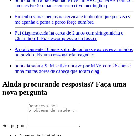
bom dia Sou a São Malhão e tive um AVC por MAV com 26
anos estive 6 semanas em coma tive meningite q
Eu tenho várias henias na cervical e tenho dor que por vezes
me apanha a perna e perco força num bra
Fui diagnosticada há cerca de 2 anos com siringomielia e
Chiari tipo 1. Fiz descompressão da fossa p
A praticamente 10 anos sofro de tonturas e as vezes zumbidos
no ouvido. Fiz uma ressonância magnétic
bom dia saou a S. M. e tive um avc por MAV com 26 anos e
tinha muitas dores de cabeça que foram diag
Ainda procurando respostas? Faça uma
nova pergunta
Sua pergunta
•
A pergunta é anônima