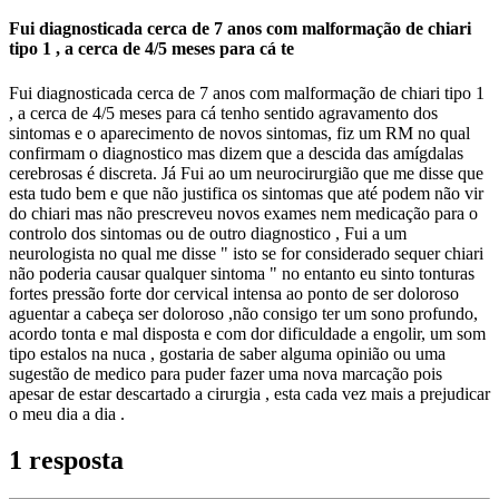
Fui diagnosticada cerca de 7 anos com malformação de chiari
tipo 1 , a cerca de 4/5 meses para cá te
Fui diagnosticada cerca de 7 anos com malformação de chiari tipo 1
, a cerca de 4/5 meses para cá tenho sentido agravamento dos
sintomas e o aparecimento de novos sintomas, fiz um RM no qual
confirmam o diagnostico mas dizem que a descida das amígdalas
cerebrosas é discreta. Já Fui ao um neurocirurgião que me disse que
esta tudo bem e que não justifica os sintomas que até podem não vir
do chiari mas não prescreveu novos exames nem medicação para o
controlo dos sintomas ou de outro diagnostico , Fui a um
neurologista no qual me disse " isto se for considerado sequer chiari
não poderia causar qualquer sintoma " no entanto eu sinto tonturas
fortes pressão forte dor cervical intensa ao ponto de ser doloroso
aguentar a cabeça ser doloroso ,não consigo ter um sono profundo,
acordo tonta e mal disposta e com dor dificuldade a engolir, um som
tipo estalos na nuca , gostaria de saber alguma opinião ou uma
sugestão de medico para puder fazer uma nova marcação pois
apesar de estar descartado a cirurgia , esta cada vez mais a prejudicar
o meu dia a dia .
1 resposta