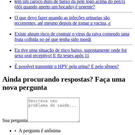
tem um caroço duro de baixo da pele logo acima do pen1s
(dói quando aperto um bocado) é urgente?
O que devo fazer quando as infeções urinarias são
recorrentes, até mesmo depois de tomar a vacina, e
Existe algum risco de contrair o virus da raiva comendo uma
fruta colhida no pé que tenha sido mordi
Eu tive uma situação de risco baixo, supostamente onde foi
sexo oral receptivo! E fiz testes após 11
É possível transmitir o HPV pela urina? E pelo sêmen?
Ainda procurando respostas? Faça uma
nova pergunta
Sua pergunta
•
A pergunta é anônima